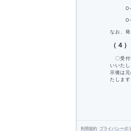
O-16
O-28
なお、発
（４
〇受付後
いいたし
示後は元
たします
利用規約
プライバシーポ