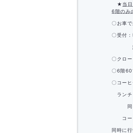
★
当日
6階のみ
〇お車で
〇受付：
〇クロー
〇6階6
〇コーヒ
ランチョ
同じ７
コーヒー
同時に行