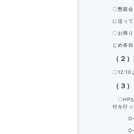
〇懇親会
に従って
〇お帰り
じめ各自
（２）
〇12:
（３）
〇HPか
付を行っ
O-1～
O-11