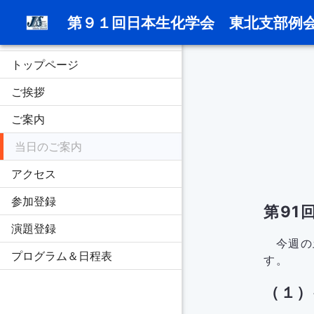
第９１回日本生化学会　東北支部例
トップページ
ご挨拶
ご案内
当日のご案内
アクセス
参加登録
第91
演題登録
今週の土
プログラム＆日程表
す。
（１）