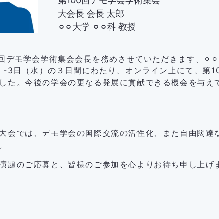
第100回デモ学会学術集会
大会長 会長 太郎
⚪︎⚪︎大学 ⚪︎⚪︎科 教授
回デモ学会学術集会会長を務めさせていただきます、⚪︎⚪︎
）-3日（水）の３日間にわたり、オンライン上にて、第1
した。今後の学会の更なる発展に貢献できる機会を与え
会では、デモ学会の国際交流の活性化、また自由闊達
。
演題のご応募と、皆様のご参加を心よりお待ち申し上げ